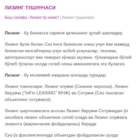
ЛИЗИНГ ТУШУНЧАСИ
Бош сахифа
/
Лизинг бу нима?
/ Лизинг тушунчаси
Лизинг
- бу бизнесга сармоя қилишнинг қулай шаклидир.
Лизинг йули билан Сиз янги бизнесни очиш учун ёки мавжуд
бизнесни кенгайтириш учун асбоб-ускуналар, техника,
автотранспорт ёки тижорат кўчмас мулкни, тўловларни бўлиб
бўлиб тўлаган холда сотиб олиш имкониятига эга буласиз.
Лизинг
- бу молиявий ижарани алоҳида туридир.
Лизинг томонлари: Лизинг олувчи (Сизнинг корхона), Лизинг
берувчи ("InFin LEASING" МЧЖ) ва Сотувчи (Сиз танлаган
объектнинг сотувчиси).
Лизинг шартномасига асосан Лизинг берувчи Сотувчидан ўз
хисобига лизинг объектини сотиб олади ва Лизинг олувчига
лизингга (вақтинчалик фойдаланиш) беради.
Сиз ўз фаолиятингизда объектдан фойдаланган ҳолда