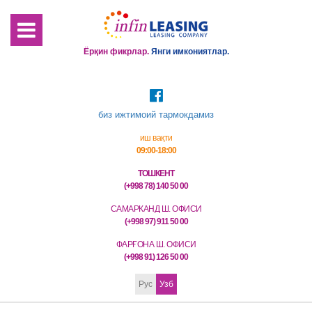
Ёрқин фикрлар.
Янги имкониятлар.
биз ижтимоий тармокдамиз
иш вақти
09:00-18:00
ТОШКЕНТ
(+998 78) 140 50 00
САМАРКАНД Ш. ОФИСИ
(+998 97) 911 50 00
ФАРҒОНА Ш. ОФИСИ
(+998 91) 126 50 00
Рус
Узб