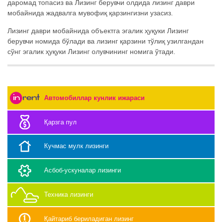
даромад топасиз ва Лизинг берувчи олдида лизинг даври
мобайнида жадвалга мувофиқ қарзингизни узасиз.
Лизинг даври мобайнида объектга эгалик ҳуқуки Лизинг
берувчи номида бўлади ва лизинг қарзини тўлиқ узилгандан
сўнг эгалик ҳуқуки Лизинг олувчининг номига ўтади.
Автомобиллар кунлик ижараси
Қарзга пул
Кучмас мулк лизинги
Асбоб-ускуналар лизинги
Техника лизинги
Қайтариб бериладиган лизинг