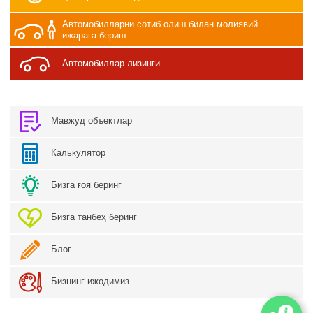
Автомобилларни сотиб олиш билан молиявий
ижарага бериш
Автомобиллар лизинги
Мавжуд объектлар
Калькулятор
Бизга ғоя беринг
Бизга танбеҳ беринг
Блог
Бизнинг ижодимиз