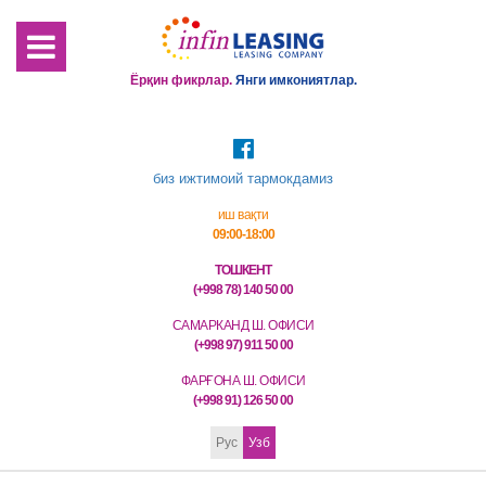
Ёрқин фикрлар.
Янги имкониятлар.
биз ижтимоий тармокдамиз
иш вақти
09:00-18:00
ТОШКЕНТ
(+998 78) 140 50 00
САМАРКАНД Ш. ОФИСИ
(+998 97) 911 50 00
ФАРҒОНА Ш. ОФИСИ
(+998 91) 126 50 00
Рус
Узб