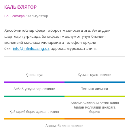
КАЛЬКУЛЯТОР
Бош сахифа
/ Калькулятор
Ҳисоб-китоблар фақат аборот маъносига эга. Амалдаги
шартлар туғрисида батафсил маълумот учун бизнинг
молиявий маслахатчилармизга телефон орқали
ёки
info@infinleasing.uz
адресга мурожаат этинг.
Қарзга пул
Кучмас мулк лизинги
Асбоб-ускуналар лизинги
Техника лизинги
Автомобилларни сотиб олиш
билан молиявий ижарага
Қайтариб бериладиган лизинг
бериш
Автомобиллар лизинги