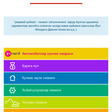
*умумий қиймат - лизинг объектининг зарур булган қушимча
ҳаражатлар ҳисобга олинган ҳолда жами қиймати (мисолан Йул
Фондига Давлат божи ва ҳ.қ. )
Автомобиллар кунлик ижараси
Қарзга пул
Кучмас мулк лизинги
Асбоб-ускуналар лизинги
Техника лизинги