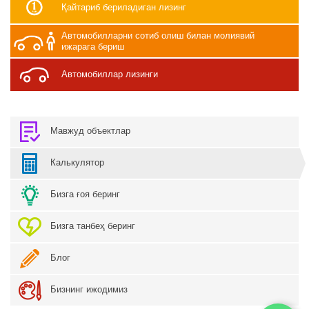
Қайтариб бериладиган лизинг
Автомобилларни сотиб олиш билан молиявий
ижарага бериш
Автомобиллар лизинги
Мавжуд объектлар
Калькулятор
Бизга ғоя беринг
Бизга танбеҳ беринг
Блог
Бизнинг ижодимиз